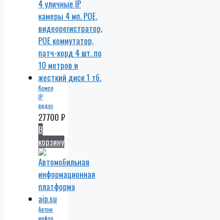
Комплект
IP
видеонаблюдения
4
27700
₽
уличные
В
IP
корзину
камеры
4 мп.
POE,
видеорегистратор,
POE
коммутатор,
патч-
корд
Автомобильная
4 шт.
информационная