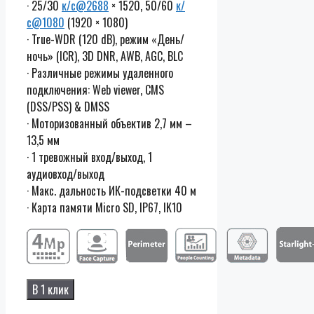
· 25/30
к/с@2688
× 1520, 50/60
к/
с@1080
(1920 × 1080)
· True-WDR (120 dB), режим «День/
ночь» (ICR), 3D DNR, AWB, AGC, BLC
· Различные режимы удаленного
подключения: Web viewer, CMS
(DSS/PSS) & DMSS
· Моторизованный объектив 2,7 мм –
13,5 мм
· 1 тревожный вход/выход, 1
аудиовход/выход
· Макс. дальность ИК-подсветки 40 м
· Карта памяти Micro SD, IP67, IK10
В 1 клик