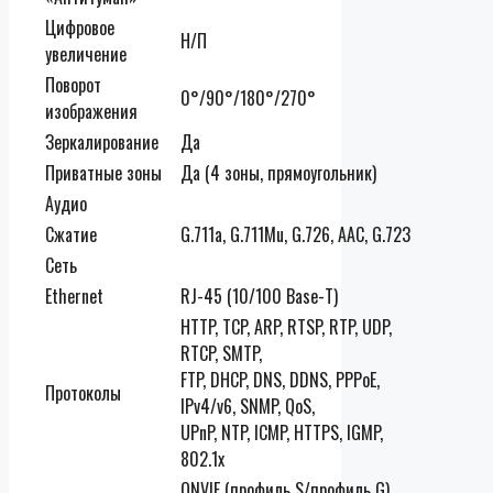
Цифровое
Н/П
увеличение
Поворот
0°/90°/180°/270°
изображения
Зеркалирование
Да
Приватные зоны
Да (4 зоны, прямоугольник)
Аудио
Сжатие
G.711a, G.711Mu, G.726, AAC, G.723
Сеть
Ethernet
RJ-45 (10/100 Base-T)
HTTP, TCP, ARP, RTSP, RTP, UDP,
RTCP, SMTP,
FTP, DHCP, DNS, DDNS, PPPoE,
Протоколы
IPv4/v6, SNMP, QoS,
UPnP, NTP, ICMP, HTTPS, IGMP,
802.1x
ONVIF
(
профиль S/профиль G
)
,