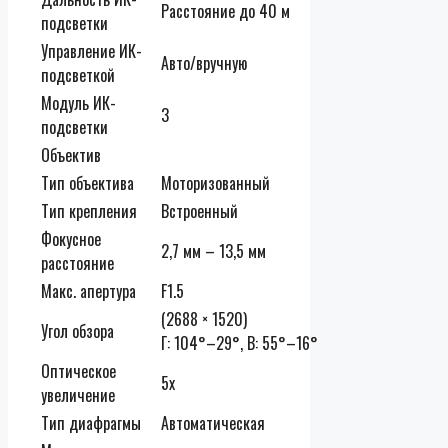
Расстояние до 40 м
подсветки
Управление ИК-
Авто/вручную
подсветкой
Модуль ИК-
3
подсветки
Объектив
Тип объектива
Моторизованный
Тип крепления
Встроенный
Фокусное
2,7 мм – 13,5 мм
расстояние
Макс. апертура
F1.5
(2688 × 1520)
Угол обзора
Г: 104°–29°, В: 55°–16°
Оптическое
5x
увеличение
Тип диафрагмы
Автоматическая