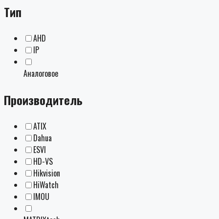
Тип
AHD
IP
Аналоговое
Производитель
ATIX
Dahua
ESVI
HD-VS
Hikvision
HiWatch
IMOU