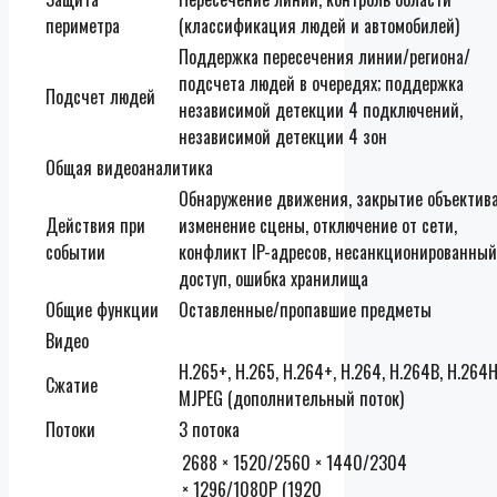
периметра
(классификация людей и автомобилей)
Поддержка пересечения линии/региона/
подсчета людей в очередях; поддержка
Подсчет людей
независимой детекции 4 подключений,
независимой детекции 4 зон
Общая видеоаналитика
Обнаружение движения, закрытие объектива
Действия при
изменение сцены, отключение от сети,
событии
конфликт IP-адресов, несанкционированный
доступ, ошибка хранилища
Общие функции
Оставленные/пропавшие предметы
Видео
H.265+, H.265, H.264+, H.264, H.264B, H.264H
Сжатие
MJPEG (дополнительный поток)
Потоки
3 потока
2688 × 1520/2560 × 1440/2304
× 1296/1080P (1920