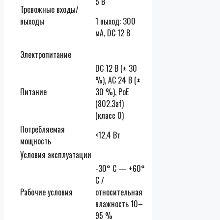
5 В
Тревожные входы/
выходы
1 выход: 300
мА, DC 12 В
Электропитание
DC 12 В (
± 30
%
), AC 24 В (
±
Питание
30 %
), PoE
(802.3af)
(класс 0)
Потребляемая
<
12,4 Вт
мощность
Условия эксплуатации
-30° C — +60°
C /
Рабочие условия
относительная
влажность 10–
95 %