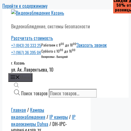
Скидки 
Скидки 
Скидки 
Скидки 
50% от
50% от
50% от
50% от
Перейти к содержимому
розниц
розниц
розниц
розниц
Видеонаблюдение, системы безопасности
Рассчитать стоимость
00
00
Заказать звонок
+7 (843) 20 333 25
Работаем с 9
до 18
00
00
Суббота с 10
до 16
+7 (967) 36 395 04
Воскресенье - Выходной
г. Казань
ул. Ак. Лаврентьева, 10
Меню
Поиск товаров
Главная
/
Камеры
видеонаблюдения
/
IP камеры
/
IP
видеокамеры Dahua
/ DH-IPC-