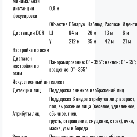
Минимальная
дистанция
0,8 м
фокусировки
Объектив
Обнаруж.
Наблюд.
Распозн.
Иденти
Дистанции DORI
Ш
64 м
26 м
13 м
6 м
У
212 м
85 м
42 м
21 м
Настройка по осям
Диапазон
Панорамирование: 0˚–355˚; наклон: 0˚–65˚;
настройки по
вращение: 0˚–355˚
осям
Искусственный интеллект
Детекция лиц
Поддержка снимков изображений лиц
Поддержка 6 видов атрибутов лиц: возраст,
пол, выражение лица (веселое, удивленное,
Атрибуты лиц
обычное, гнев,
грусть, отвращение, смущение, страх), очки,
маска, усы и борода
Защита
Пересечение линии, контроль области