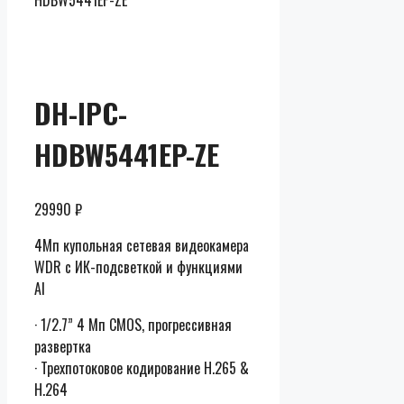
HDBW5441EP-ZE
Скидки до
50% от
розницы
DH-IPC-
HDBW5441EP-ZE
29990
₽
4Мп купольная сетевая видеокамера
WDR с ИК-подсветкой и функциями
AI
· 1/2.7” 4 Мп CMOS, прогрессивная
развертка
· Трехпотоковое кодирование H.265 &
H.264