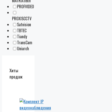
MATRIXtech
PROFVIDEO
PROXISCCTV
Satvision
TBTEC
Tiandy
TransCam
Uniarch
Хиты
продаж