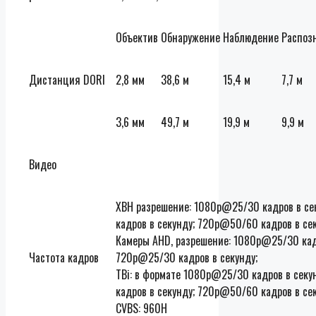
Объектив
Обнаружение
Наблюдение
Распоз
Дистанция DORI
2,8 мм
38,6 м
15,4 м
7,7 м
3,6 мм
49,7 м
19,9 м
9,9 м
Видео
ХВН разрешение: 1080p@25/30 кадров в с
кадров в секунду; 720р@50/60 кадров в сек
Камеры AHD, разрешение: 1080p@25/30 кадр
Частота кадров
720р@25/30 кадров в секунду;
ТВі: в формате 1080p@25/30 кадров в сек
кадров в секунду; 720р@50/60 кадров в сек
CVBS: 960H