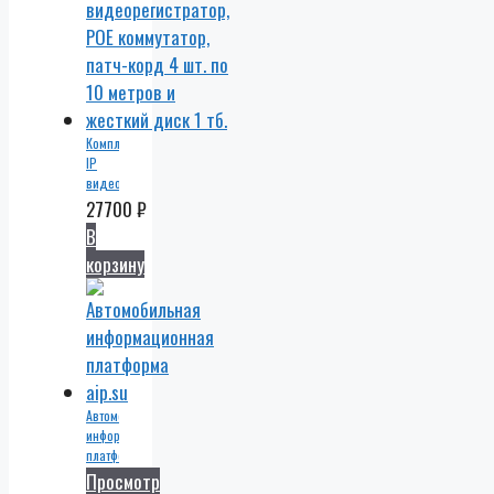
Комплект
IP
видеонаблюдения
4
27700
₽
уличные
В
IP
корзину
камеры
4 мп.
POE,
видеорегистратор,
POE
коммутатор,
патч-
корд
Автомобильная
4 шт.
информационная
по 10
платформа
метров
Просмотр
и