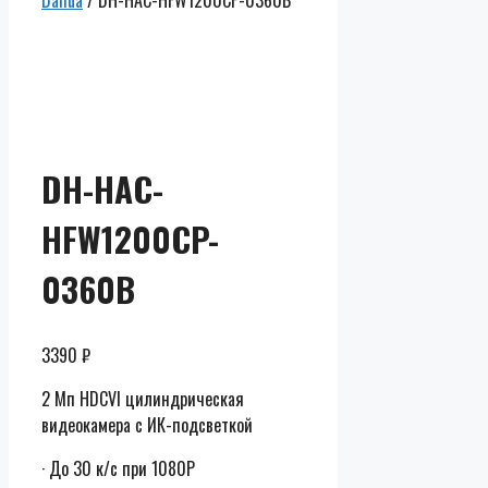
Dahua
/ DH-HAC-HFW1200CP-0360B
Скидки до
50% от
розницы
DH-HAC-
HFW1200CP-
0360B
3390
₽
2 Мп HDCVI цилиндрическая
видеокамера с ИК-подсветкой
· До 30 к/с при 1080P