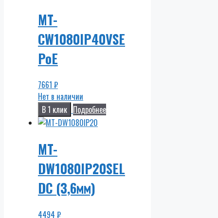
MT-
CW1080IP40VSE
PoE
7661
₽
Нет в наличии
В 1 клик
Подробнее
MT-
DW1080IP20SEL
DC (3,6мм)
4494
₽