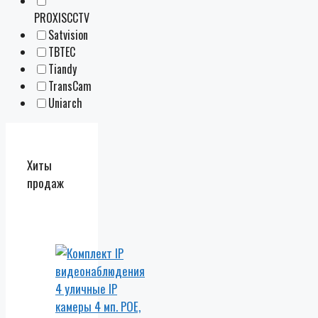
PROXISCCTV
Satvision
TBTEC
Tiandy
TransCam
Uniarch
Хиты
продаж