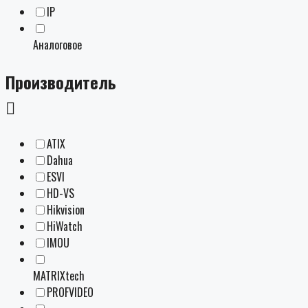
IP
Аналоговое
Производитель
ATIX
Dahua
ESVI
HD-VS
Hikvision
HiWatch
IMOU
MATRIXtech
PROFVIDEO