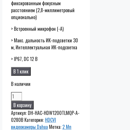
фиксированным фокусным
расстоянием (2,8-миллиметровый
опционально)
> Встроенный микрофон (-A)
> Макс. дальность ИК-подсветки 30
м, Интеллектуальная ИК-подсветка
> IP67, DC 12 В
В 1 клик
В наличии
Количество
DH-
В корзину
HAC-
Артикул:
DH-HAC-HDW1200TLMQP-A-
HDW1200TLMQP-
0280B
Категория:
HDCVI
A-
видеокамеры Dahua
Метка:
2 Мп
0280B