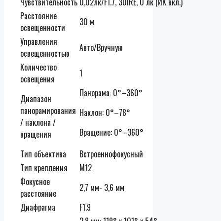
Чувствительность
0,02лк/F1.7, 30IRE, 0 лк (ИК вкл.)
Расстояние
30 м
освещенности
Управления
Авто/Вручную
освещенностью
Количество
1
освещения
Панорама: 0°–360°
Диапазон
панорамирования
Наклон: 0°–78°
/ наклона /
Вращение: 0°–360°
вращения
Тип объектива
Встроеннофокусный
Тип крепления
M12
Фокусное
2,7 мм- 3,6 мм
расстояние
Диафрагма
F1.9
2,8 мм: 119° x 101° x 54°