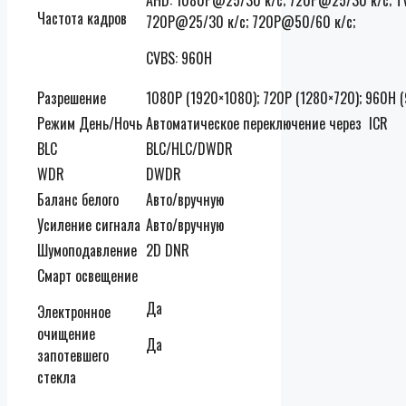
Частота кадров
720P@25/30 к/с; 720P@50/60 к/с;
CVBS: 960H
Разрешение
1080P (1920×1080); 720P (1280×720); 960H 
Режим День/Ночь
Автоматическое переключение через ICR
BLC
BLC/HLC/DWDR
WDR
DWDR
Баланс белого
Авто/вручную
Усиление сигнала
Авто/вручную
Шумоподавление
2D DNR
Смарт освещение
Да
Электронное
очищение
Да
запотевшего
стекла