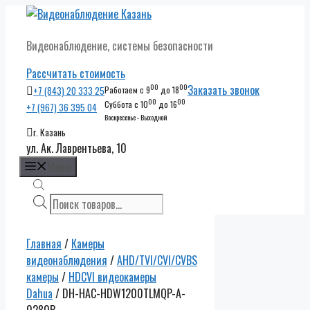
Перейти
к
Видеонаблюдение, системы безопасности
содержимому
Рассчитать стоимость
00
00
Заказать звонок
+7 (843) 20 333 25
Работаем с 9
до 18
00
00
Суббота с 10
до 16
+7 (967) 36 395 04
Воскресенье - Выходной
г. Казань
ул. Ак. Лаврентьева, 10
Меню
Поиск
товаров
Главная
/
Камеры
видеонаблюдения
/
AHD/TVI/CVI/CVBS
камеры
/
HDCVI видеокамеры
Dahua
/ DH-HAC-HDW1200TLMQP-A-