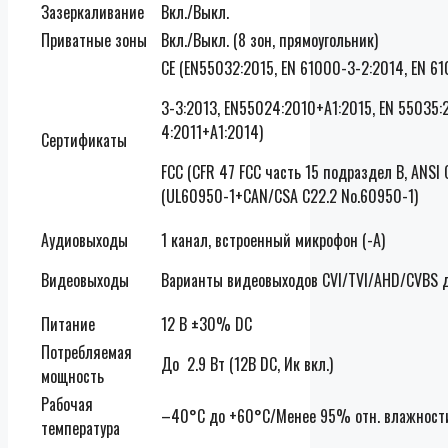
Зазеркаливание
Вкл./Выкл.
Приватные зоны
Вкл./Выкл. (8 зон, прямоугольник)
CE (EN55032:2015, EN 61000-3-2:2014, EN 6
3-3:2013, EN55024:2010+A1:2015, EN 55035:
4:2011+A1:2014)
Сертификаты
FCC (CFR 47 FCC часть 15 подраздел B, ANSI 
(UL60950-1+CAN/CSA C22.2 No.60950-1)
Аудиовыходы
1 канал, встроенный микрофон (-A)
Видеовыходы
Варианты видеовыходов CVI/TVI/AHD/CVBS д
Питание
12 В ±30% DC
Потребляемая
До 2.9 Вт (12В DC, Ик вкл.)
мощность
Рабочая
–40°C до +60°C/Менее 95% отн. влажности
температура