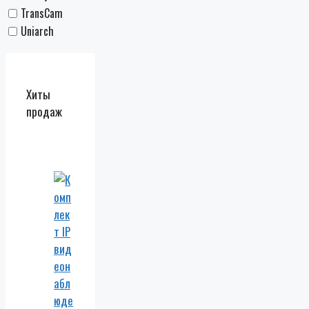
TransCam
Uniarch
Хиты
продаж