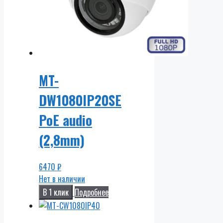
MT-
DW1080IP20SE
PoE audio
(2,8mm)
6470
₽
Нет в наличии
В 1 клик
Подробнее