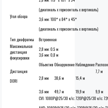
(диагональ х горизонталь х вертикаль)
Угол обзора
3,6 мм: 100° x 84° x 45°
(диагональ х горизонталь х вертикаль)
Тип диафрагмы
Встроенная
Максимальная
2,8 мм: 0.5 м
дистанция
3,6 мм: 0,8 м
фокусировки
Объектив
Обнаружение
Наблюдение
Распозн
Дистанция
7,7 м
2,8 мм
38,6 м
15,4 м
DORI
3,6 мм
49,7 м
19,9 м
9,9 м
CVI: 1080P@25/30 к/с; 720P@25/30 к/с; 7
AHD: 1080P@25/30 к/с; 720P@25/30 к/с; TV