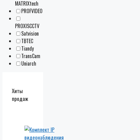
MATRIXtech
PROFVIDEO
PROXISCCTV
Satvision
TBTEC
Tiandy
TransCam
Uniarch
Хиты
продаж