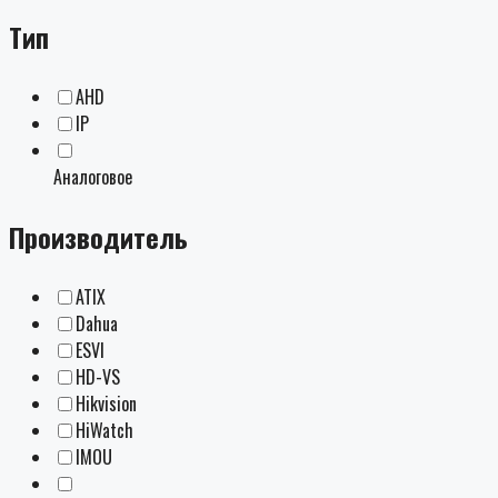
Тип
AHD
IP
Аналоговое
Производитель
ATIX
Dahua
ESVI
HD-VS
Hikvision
HiWatch
IMOU