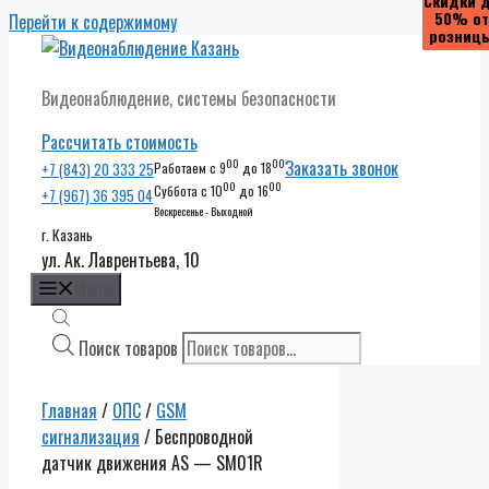
Скидки 
Скидки 
Скидки 
Скидки 
50% от
50% от
50% от
50% от
Перейти к содержимому
розниц
розниц
розниц
розниц
Видеонаблюдение, системы безопасности
Рассчитать стоимость
00
00
Заказать звонок
+7 (843) 20 333 25
Работаем с 9
до 18
00
00
Суббота с 10
до 16
+7 (967) 36 395 04
Воскресенье - Выходной
г. Казань
ул. Ак. Лаврентьева, 10
Меню
Поиск товаров
Главная
/
ОПС
/
GSM
сигнализация
/ Беспроводной
датчик движения AS — SM01R