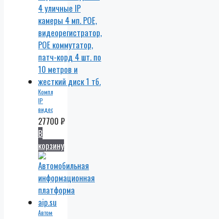
Комплект
IP
видеонаблюдения
4
27700
₽
уличные
В
IP
корзину
камеры
4 мп.
POE,
видеорегистратор,
POE
коммутатор,
патч-
корд
Автомобильная
4 шт.