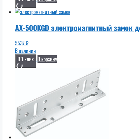
AX-500KGD электромагнитный замок д
5537
₽
В наличии
В 1 клик
В корзину