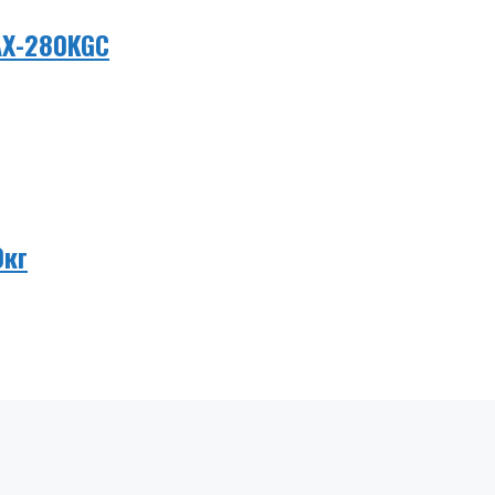
AX-280KGC
0кг