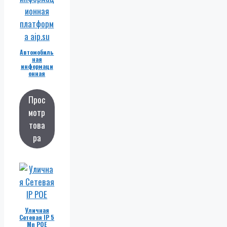
Автомобиль
ная
информаци
онная
платформа
Прос
мотр
това
ра
Уличная
Сетевая IP 5
Мп POE