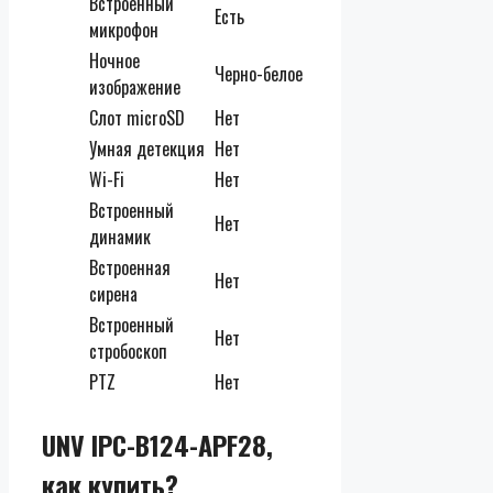
Встроенный
Есть
микрофон
Ночное
Черно-белое
изображение
Слот microSD
Нет
Умная детекция
Нет
Wi-Fi
Нет
Встроенный
Нет
динамик
Встроенная
Нет
сирена
Встроенный
Нет
стробоскоп
PTZ
Нет
UNV IPC-B124-APF28,
как купить?