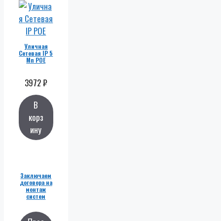
Уличная
Сетевая IP 5
Мп POE
3972
₽
В
корз
ину
Заключаем
договора на
монтаж
систем
видеонаблю
дения по
заявкам от