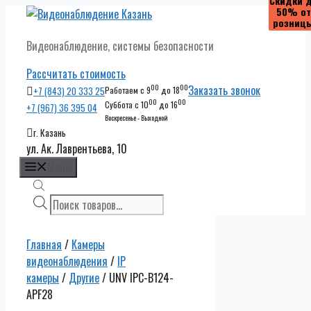
Скидки 
Скидки 
Скидки 
50% от
50% от
50% от
Перейти
розниц
розниц
розниц
к
Видеонаблюдение, системы безопасности
содержимому
Рассчитать стоимость
00
00
Заказать звонок
+7 (843) 20 333 25
Работаем с 9
до 18
00
00
Суббота с 10
до 16
+7 (967) 36 395 04
Воскресенье - Выходной
г. Казань
ул. Ак. Лаврентьева, 10
Меню
Поиск
товаров
Главная
/
Камеры
видеонаблюдения
/
IP
камеры
/
Другие
/ UNV IPC-B124-
APF28