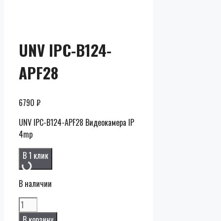
Скидки до
50% от
розницы
UNV IPC-B124-
APF28
6790
₽
UNV IPC-B124-APF28 Видеокамера IP
4mp
В 1 клик
В наличии
Количество
UNV
В корзину