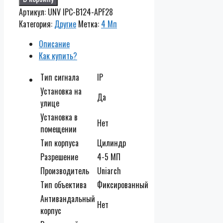
IPC-
Артикул:
UNV IPC-B124-APF28
B124-
Категория:
Другие
Метка:
4 Мп
APF28
Описание
Как купить?
Тип сигнала
IP
Установка на
Да
улице
Установка в
Нет
помещении
Тип корпуса
Цилиндр
Разрешение
4-5 МП
Производитель
Uniarch
Тип объектива
Фиксированный
Антивандальный
Нет
корпус