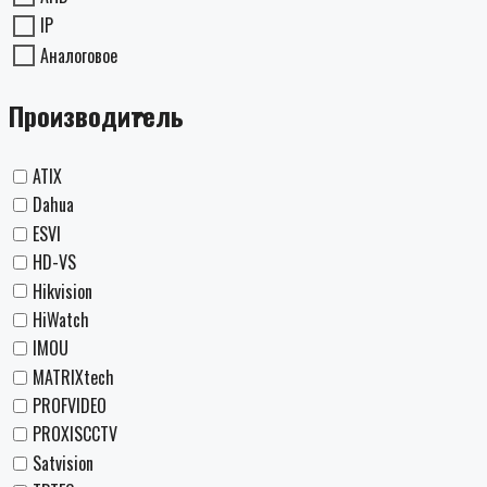
IP
Аналоговое
Производитель
ATIX
Dahua
ESVI
HD-VS
Hikvision
HiWatch
IMOU
MATRIXtech
PROFVIDEO
PROXISCCTV
Satvision