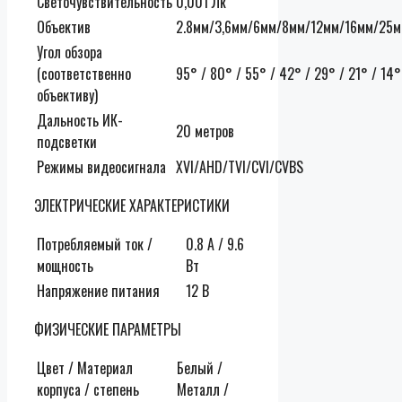
Светочувствительность
0,001 Лк
Объектив
2.8мм/3,6мм/6мм/8мм/12мм/16мм/25
Угол обзора
(соответственно
95° / 80° / 55° / 42° / 29° / 21° / 14°
объективу)
Дальность ИК-
20 метров
подсветки
Режимы видеосигнала
XVI/AHD/TVI/CVI/CVBS
ЭЛЕКТРИЧЕСКИЕ ХАРАКТЕРИСТИКИ
Потребляемый ток /
0.8 А / 9.6
мощность
Вт
Напряжение питания
12 В
ФИЗИЧЕСКИЕ ПАРАМЕТРЫ
Цвет / Материал
Белый /
корпуса / степень
Металл /