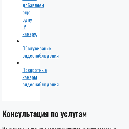
добавляем
еще
одну
IP
камеру.
Обслуживание
видеонаблюдения
Поворотные
камеры
видеонаблюдения
Консультация по услугам