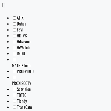
ATIX
Dahua
ESVI
HD-VS
Hikvision
HiWatch
IMOU
MATRIXtech
PROFVIDEO
PROXISCCTV
Satvision
TBTEC
Tiandy
TransCam