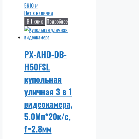
5610
₽
Нет в наличии
В 1 клик
Подробнее
PX-AHD-DB-
H50FSL
купольная
уличная 3 в 1
видеокамера,
5.0Мп*20к/с,
f=2.8мм