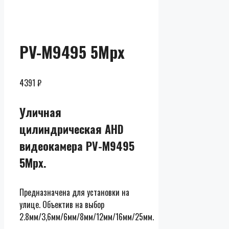
Скидки до
50% от
розницы
PV-M9495 5Mpx
4391
₽
Уличная
цилиндрическая AHD
видеокамера PV-M9495
5Mpx.
Предназначена для установки на
улице. Объектив на выбор
2.8мм/3,6мм/6мм/8мм/12мм/16мм/25мм.