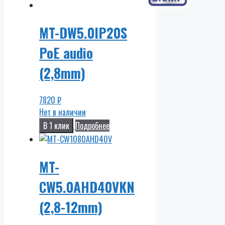
MT-DW5.0IP20S
PoE audio
(2,8mm)
7820
₽
Нет в наличии
В 1 клик
Подробнее
MT-
CW5.0AHD40VKN
(2,8-12mm)