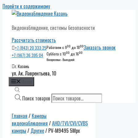
Перейти к содержимому
Видеонаблюдение, системы безопасности
Рассчитать стоимость
00
00
Заказать звонок
+7 (843) 20 333 25
Работаем с 9
до 18
00
00
Суббота с 10
до 16
+7 (967) 36 395 04
Воскресенье - Выходной
г. Казань
ул. Ак. Лаврентьева, 10
Меню
Поиск товаров
Главная
/
Камеры
видеонаблюдения
/
AHD/TVI/CVI/CVBS
камеры
/
Другие
/ PV-M9495 5Mpx