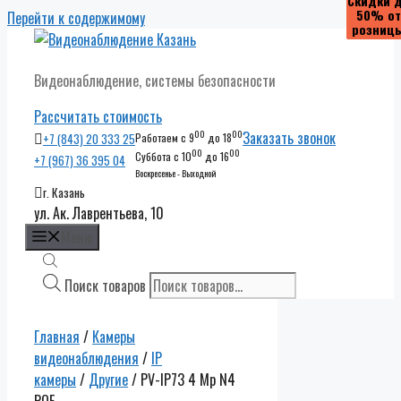
Скидки 
Скидки 
Скидки 
Скидки 
50% от
50% от
50% от
50% от
Перейти к содержимому
розниц
розниц
розниц
розниц
Видеонаблюдение, системы безопасности
Рассчитать стоимость
00
00
Заказать звонок
+7 (843) 20 333 25
Работаем с 9
до 18
00
00
Суббота с 10
до 16
+7 (967) 36 395 04
Воскресенье - Выходной
г. Казань
ул. Ак. Лаврентьева, 10
Меню
Поиск товаров
Главная
/
Камеры
видеонаблюдения
/
IP
камеры
/
Другие
/ PV-IP73 4 Mp N4