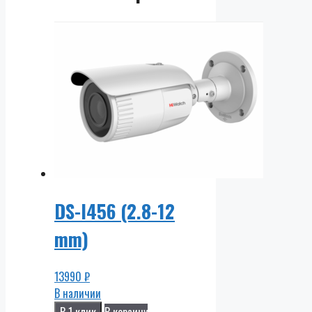
DS-I456 (2.8-12
mm)
13990
₽
В наличии