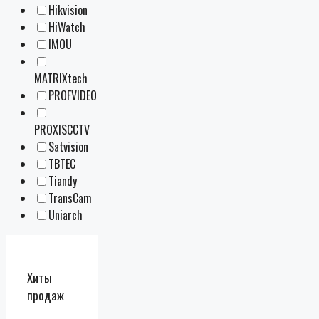
Hikvision
HiWatch
IMOU
MATRIXtech
PROFVIDEO
PROXISCCTV
Satvision
TBTEC
Tiandy
TransCam
Uniarch
Хиты
продаж