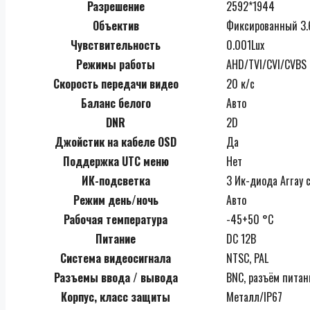
Разрешение
2592*1944
Объектив
Фиксированный 3
Чувствительность
0.001Lux
Режимы работы
AHD/TVI/CVI/CVBS
Скорость передачи видео
20 к/с
Баланс белого
Авто
DNR
2D
Джойстик на кабеле OSD
Да
Поддержка UTC меню
Нет
ИК-подсветка
3 Ик-диода Array 
Режим день/ночь
Авто
Рабочая температура
-45+50 °С
Питание
DC 12В
Система видеосигнала
NTSC, PAL
Разъемы ввода / вывода
BNC, разъём питан
Корпус, класс защиты
Металл/IP67