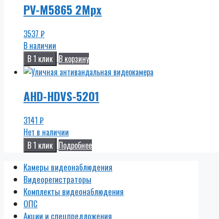
PV-M5865 2Mpx
3537
₽
В наличии
В 1 клик
В корзину
AHD-HDVS-5201
3141
₽
Нет в наличии
В 1 клик
Подробнее
Камеры видеонаблюдения
Видеорегистраторы
Комплекты видеонаблюдения
ОПС
Акции и спецпредложения