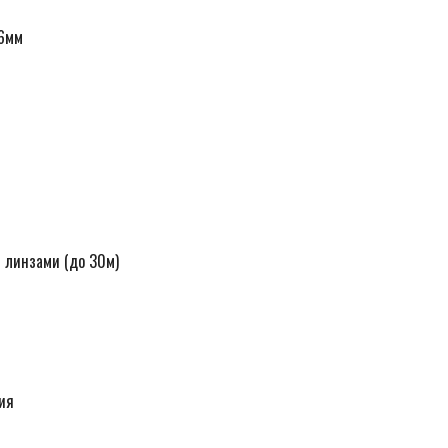
.6мм
с линзами (до 30м)
ия