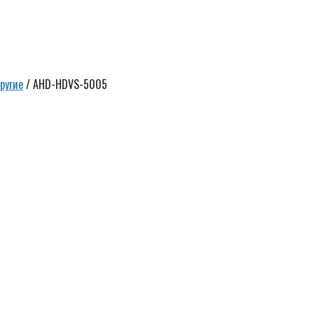
ругие
/ AHD-HDVS-5005
Ск
5
р