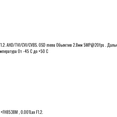
 F1.2. AHD/TVI/CVI/CVBS. OSD menu Объектив 2.8мм 5MP@20fps . Даль
емпература От -45 С до +50 С
 +FH8538М , 0.001Lux F1.2.