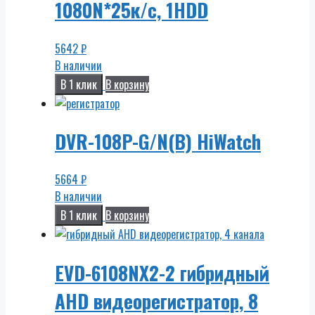
1080N*25к/с, 1HDD
5642
₽
В наличии
В 1 клик
В корзину
DVR-108P-G/N(B) HiWatch
5664
₽
В наличии
В 1 клик
В корзину
EVD-6108NX2-2 гибридный
AHD видеорегистратор, 8