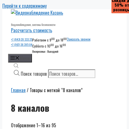
Скидки 
Скидки 
Скидки 
Скидки 
Скидки 
Скидки 
Скидки 
Скидки 
50% от
50% от
50% от
50% от
50% от
50% от
50% от
50% от
Перейти к содержимому
розниц
розниц
розниц
розниц
розниц
розниц
розниц
розниц
Видеонаблюдение, системы безопасности
Рассчитать стоимость
00
00
Заказать звонок
+7 (843) 20 333 25
Работаем с 9
до 18
+7 (967) 36 395 04
00
00
Суббота с 10
до 16
Воскресенье - Выходной
Меню
Поиск товаров
Главная
/ Товары с меткой “8 каналов”
8 каналов
Отображение 1–16 из 95