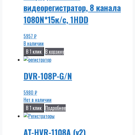
видеорегистратор, 8 канала
1080N*15к/с, 1HDD
5957
₽
В наличии
В 1 клик
В корзину
DVR-108P-G/N
5980
₽
Нет в наличии
В 1 клик
Подробнее
AT-HVR-1108A (v2)