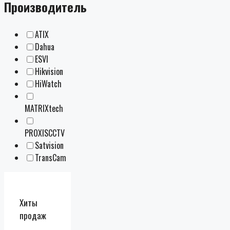
Производитель
ATIX
Dahua
ESVI
Hikvision
HiWatch
MATRIXtech
PROXISCCTV
Satvision
TransCam
Хиты
продаж