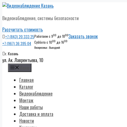
Перейти
к
Видеонаблюдение, системы безопасности
содержимому
Рассчитать стоимость
00
00
Заказать звонок
+7 (843) 20 333 25
Работаем с 9
до 18
00
00
Суббота с 10
до 16
+7 (967) 36 395 04
Воскресенье - Выходной
г. Казань
ул. Ак. Лаврентьева, 10
Меню
Главная
Каталог
Видеонаблюдение
Монтаж
Наши работы
Доставка и оплата
Новости