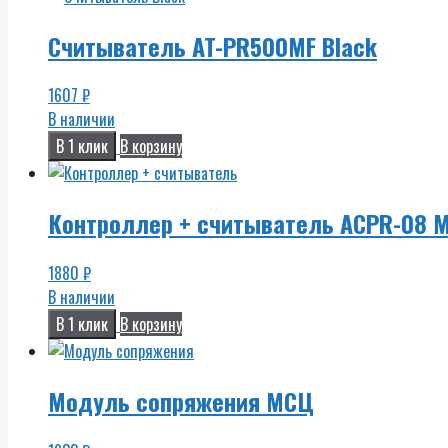
Считыватель AT-PR500MF Black
1607
₽
В наличии
В 1 клик
В корзину
Контроллер + считыватель ACPR-08 M
1880
₽
В наличии
В 1 клик
В корзину
Модуль сопряжения МСЦ