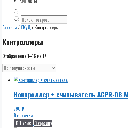
Контакты
Поиск
товаров
Главная
/
СКУД
/ Контроллеры
Контроллеры
Отображение 1–16 из 17
Контроллер + считыватель ACPR-08 M
790
₽
В наличии
В 1 клик
В корзину