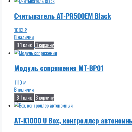
Считыватель AT-PR500EM Black
1083
₽
В наличии
В 1 клик
В корзину
Модуль сопряжения MT-BP01
1110
₽
В наличии
В 1 клик
В корзину
AT-K1000 U Box, контроллер автономн